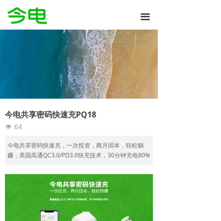
끀
今电共享密码快速充PQ18
64
넶
今电共享密码快速充，一次投资，两月回本，轻松躺
赚，美国高通QC3.0/PD3.0快充技术，30分钟充电80%