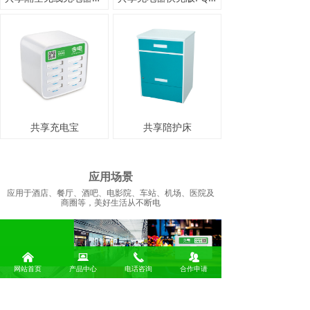
共享充电宝
共享陪护床
上一页
1
/
1
下一页
应用场景
应用于酒店、餐厅、酒吧、电影院、车站、机场、医院及
商圈等，美好生活从不断电
낀
뀵
끅
뀡
网站首页
产品中心
电话咨询
合作申请