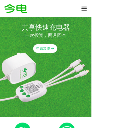
끀
共享快速充电器
今电共享充电宝
一次投资，两月回本
共享美好时光
申请加盟
뀠
申请加盟
뀠